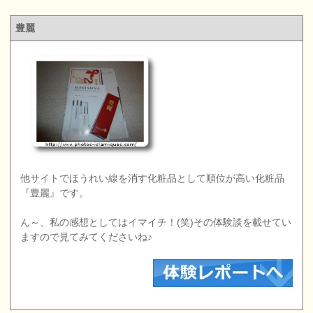
豊麗
他サイトでほうれい線を消す化粧品として順位が高い化粧品
『豊麗』です。
ん～、私の感想としてはイマイチ！(笑)その体験談を載せてい
ますので見てみてくださいね♪