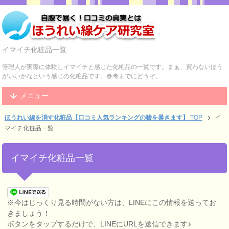
イマイチ化粧品一覧
管理人が実際に体験しイマイチと感じた化粧品の一覧です。まぁ、買わないほう
がいいかなという感じの化粧品です。参考までにどうぞ。
メニュー
ほうれい線を消す化粧品【口コミ人気ランキングの嘘を暴きます】
TOP
イ
マイチ化粧品一覧
イマイチ化粧品一覧
※今はじっくり見る時間がない方は、LINEにこの情報を送ってお
きましょう！
ボタンをタップするだけで、LINEにURLを送信できます♪